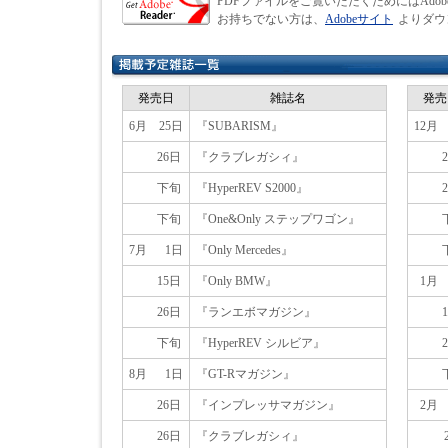
PDFファイルをご覧いただくためにはAdobe 
お持ちでない方は、
Adobeサイト
よりダウ
発売日
雑誌名
発売
6月
25日
『SUBARISM』
12月
26日
『クラブレガシィ』
下旬
『HyperREV S2000』
下旬
『One&Only ステップワゴン』
7月
1日
『Only Mercedes』
15日
『Only BMW』
1月
26日
『ランエボマガジン』
下旬
『HyperREV シルビア』
8月
1日
『GT-Rマガジン』
26日
『インプレッサマガジン』
2月
26日
『クラブレガシィ』