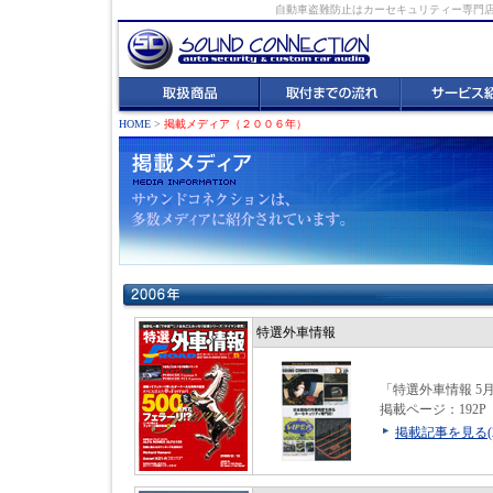
自動車盗難防止はカーセキュリティー専門店へ。
HOME
>
掲載メディア（２００６年）
特選外車情報
「特選外車情報 5
掲載ページ：192P
掲載記事を見る(2